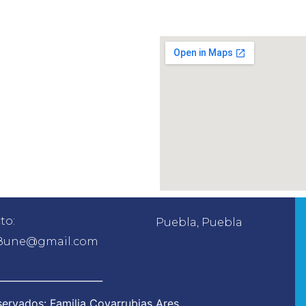
to:
Puebla, Puebla
8une@gmail.com
______________________
ervados: Familia Covarrubias Ares