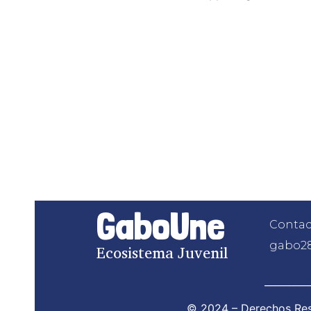
GaboUne
Contac
gabo2
Ecosistema Juvenil
_________
© 2024 – Derechos Res