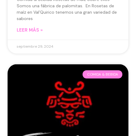
Somos una fábrica de palomitas. En Rosetas de
maíz en Val’Quirico tenemos una gran variedad de
sabores
LEER MÁS »
septiembre 29, 2024
COMIDA & BEBIDA