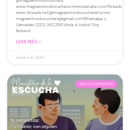
@magiaenmodocuchara
www.magiaenmodocuchara.mitiendanube.comThreads:
www.threads.net/@magiaenmodocucharaCorreo:
magiaenmodocuchara@gmail.comWhatsapp y
Llamadas (222) 262.2193 ¡Hola a todos! Soy
Nohemí
LEER MÁS »
octubre 31, 2024
SALUD & BIENESTAR